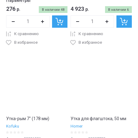
Параметры
276
4 923
р.
р.
В наличии
48
В наличии
6
К сравнению
К сравнению
В избранное
В избранное
Утка-рым 7" (178 мм)
Утка для флагштока, 50 мм
Kofuku
Homer