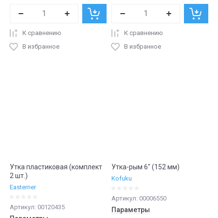
К сравнению
К сравнению
В избранное
В избранное
Утка пластиковая (комплект
Утка-рым 6" (152 мм)
2 шт.)
Kofuku
Easterner
Артикул:
00006550
Артикул:
00120435
Параметры