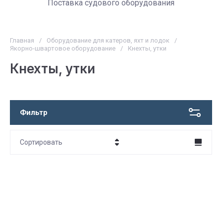
Поставка судового оборудования
Главная
/
Оборудование для катеров, яхт и лодок
/
Якорно-швартовое оборудование
/
Кнехты, утки
Кнехты, утки
Фильтр
Сортировать
Цена - убывание
Цена - возрастание
Название - Я-А
Название - А-Я