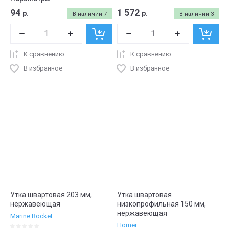
94
1 572
р.
р.
В наличии
7
В наличии
3
К сравнению
К сравнению
В избранное
В избранное
Утка швартовая 203 мм,
Утка швартовая
нержавеющая
низкопрофильная 150 мм,
нержавеющая
Marine Rocket
Homer