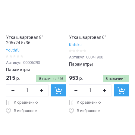
Утка швартовая 8"
Утка швартовая 6"
205х24.5х36
Kofuku
Youthful
Артикул:
00041900
Артикул:
00006293
Параметры
Параметры
215
953
р.
р.
В наличии
446
В наличии
1
К сравнению
К сравнению
В избранное
В избранное