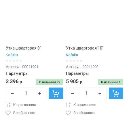
Утка швартовая 8"
Утка швартовая 10"
Kofuku
Kofuku
Артикул:
00041901
Артикул:
00041902
Параметры
Параметры
3 396
5 905
р.
р.
В наличии
27
В наличии
1
К сравнению
К сравнению
В избранное
В избранное