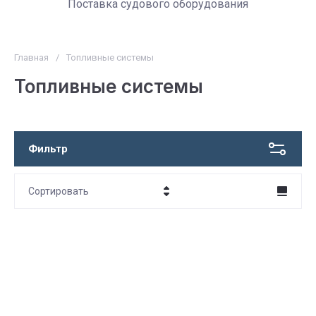
Поставка судового оборудования
Главная
/
Топливные системы
Топливные системы
Фильтр
Сортировать
Цена - убывание
Цена - возрастание
Название - Я-А
Название - А-Я