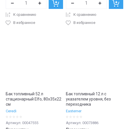
К сравнению
К сравнению
В избранное
В избранное
Бак топливный 52 л
Бак топливный 12 л с
стационарный Elfo, 80х35х22
указателем уровня, без
см
переходника
Ceredi
Easterner
Артикул:
00047555
Артикул:
00073886