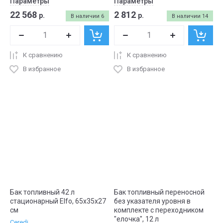
Параметры
Параметры
22 568
2 812
р.
р.
В наличии
6
В наличии
14
К сравнению
К сравнению
В избранное
В избранное
Бак топливный 42 л
Бак топливный переносной
стационарный Elfo, 65х35х27
без указателя уровня в
см
комплекте с переходником
"елочка", 12 л
Ceredi