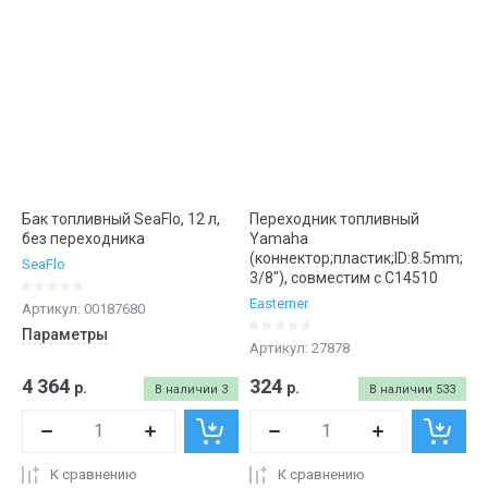
Бак топливный SeaFlo, 12 л,
Переходник топливный
без переходника
Yamaha
(коннектор;пластик;ID:8.5mm;
SeaFlo
3/8"), совместим с C14510
Easterner
Артикул:
00187680
Параметры
Артикул:
27878
4 364
324
р.
р.
В наличии
3
В наличии
533
К сравнению
К сравнению