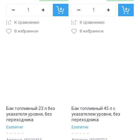
К сравнению
К сравнению
В избранное
В избранное
Бак топливный 23 л без
Бак топливный 45 л с
указателя уровня, без
указателем уровня, без
переходника
переходника
Easterner
Easterner
Артикул:
00120434
Артикул:
00159727