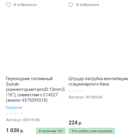
В избранное
В избранное
Переходник топливный
Штуцер патрубка вентиляции
Suzuki
стационарного бака
(коннектор;металл;ID:13mm;5
/16"), совместим с C14527
Артикул:
00182606
(аналог 6575095510)
Easterner
Артикул:
00018185
224
р.
1 030
р.
В наличии
157
Уточняйте у менеджера