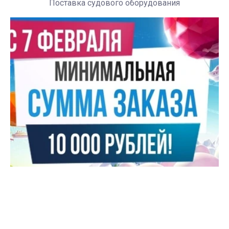
Поставка судового оборудования
А
Э
R
Це